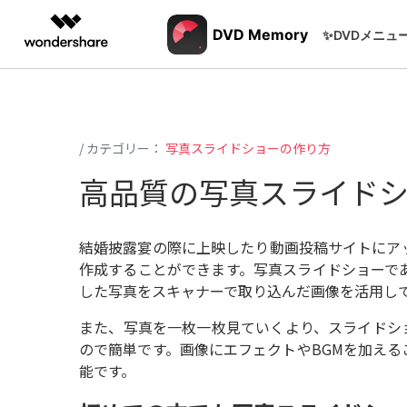
製品
DVD Memory
✨DVDメニュ
AIGCサービス
概要
ソリューシ
動作環境
D
動画編集＆変換
作図＆製図
PDF ソリ
法人向け
く
/ カテゴリー：
写真スライドショーの作り方
Filmora
EdrawMax
PDFelemen
学生・教員向け
動画編集ソフト
ベクタードローソフト
Win
高品質の写真スライド
でM
代理店募集
UniConverter
EdrawMind
に
動画変換ソフト
マインドマップソフト
パートナープログ
再
DVD Memory
ラム
結婚披露宴の際に上映したり動画投稿サイトにア
DVD作成ソフト
ス
作成する
ことができます。写真スライドショーで
し
DemoCreator
した写真をスキャナーで取り込んだ画像を活用し
画面録画ソフト
DV
テ
SelfyzAI
また、写真を一枚一枚見ていくより、スライドシ
AI動画・画像編集アプリ
ので簡単です。画像にエフェクトやBGMを加え
DV
ToMoviee AI
能です。
ー
オールインワンAI生成プラットフォーム
るD
す