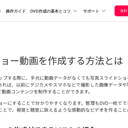
プラン＆価格
法人・教育・パートナー
企業情報
ー
操作ガイド
DVD作成の基本とコツ
サポート
無料
ョン
ユーテ
会社概要
創業者メッセージ
VD焼
ユーザーの声
写真ス
光学デ
ューション
PDF編集
作図＆製図
動画編集＆変換
データ
方法
ライド
ィスク
採用情報
t
PDFelement
EdrawMind
Filmora
Recover
ショー
PDF編集ソフト
データ復
dows 10
DVD焼
ショー動画を作成する方法とは
お問い合わせ
EdrawMax
の作り
UniConverter
P4をDVD
DVDの
PDFelement Cloud
Repairi
書き込んで
選び方
電子署名とクラウドサービス
動画・写
方
生
してみ
HiPDF
Dr.Fone
Windowsでス
ップする際に、手元に動画データがなくても
写真スライドショ
PDF編集オンラインツール
スマート
マホで撮影
音楽を
ライドショー
あれば、以前にデジカメやスマホなどで撮影した画像データや
た動画を
はCD-R
を簡単作成！
Mobile
て動画コンテンツを制作することができます。
スマホ間
Dに焼いて
CD-R？
Windows
レビで見る
種類と
ョーにすることで分かりやすくなります。管理もDVD一枚でで
FamiSa
10「フォト」
は
子供の安
ることで、視覚と聴覚に訴えるような感動的なビデオを作ること
Dプレイヤ
でスライドシ
で再生でき
DVDに
ョー作成
VDに変換
れる規格
卒園・卒業記
る方法
とNTS