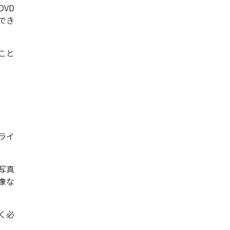
VD
でき
こと
スライ
写真
像な
く必