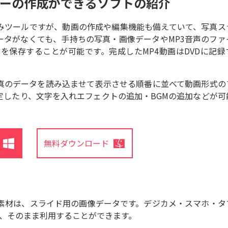
ーの作成ができるソフトの紹介
念DVDの作成
いとは
Wondershare製品一覧
4でDVD・
ソフト・作り
込みツールですが、動画の作成や編集機能も備えていて、写真ス
ルーレイを
CD-RW
方
ータがなくても、手持ちの写真・画像データやMP3音声のファ
生する方法
は？お
を保存することが可能です。完成したMP4動画はDVDに記録
オススメの
のCD-R
honeのを
MAC写真スラ
ィスク
Dに焼いて
イドショーソ
レビで再生
CPRM
フト
、写真のデータを読み込ませて表示させる順番に並べて動画形式の
る方法
は？―D
定したり、文字を入れエフェクトの追加・BGMの追加などが可
利用者
ておき
と
無料ダウンロード
もっと見る
素材は、スライド用の画像データです。デジカメ・スマホ・タ
ば、そのまま利用することができます。