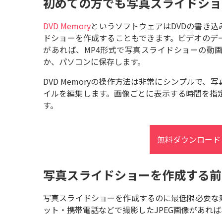
初めての方でも写真スライドショ
PS
DVD Memory
というソフトウェアはDVDの書き
ブ
ドショーを作成することもできます。ビデオのデ
再
があれば、MP4形式で写真スライドショーの動画
iP
か、パソコンに保存します。
DV
テ
DVD Memoryの操作方法は非常にシンプルで
す
イルを編集します。画像ごとに表示する時間を指
す。
無料ダウンロード
写真スライドショーを作成する前
写真スライドショーを作成するのに最低限必要な
ット・携帯電話などで撮影したJPEG画像があれ