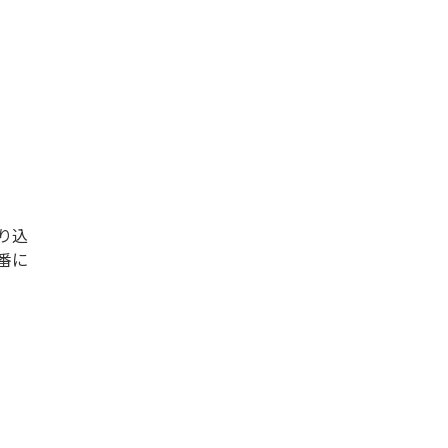
り込
番に