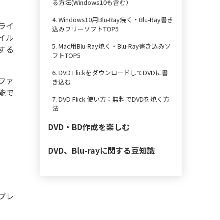
る方法(Windows10も含む）
4. Windows10用Blu-Ray焼く・Blu-Ray書き
ライ
と
込みフリーソフトTOP5
イル
すすめ
5. Mac用Blu-Ray焼く・Blu-Ray書き込みソ
する
Wデ
フトTOP5
6. DVD FlickをダウンロードしてDVDに書
対応と
ファ
き込む
VDの
能で
が知っ
7. DVD Flick 使い方：無料でDVDを焼く方
法
たいこ
DVD・BD作成を楽しむ
DVD、Blu-rayに関する豆知識
ブレ