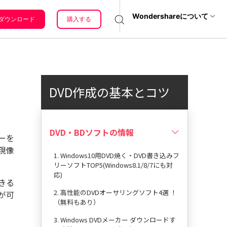
サポート
Wondershareについて
ダウンロード
購入する
ィリティ
会社情報
サポートセンタ
復元・バックアップ
データ復元・転送
法人様向けお問い合わせ窓口
ー
it
Dr.Fone
Wondershareについて
DVD作成の基本とコツ
元ソフト
く前に
Recoverit
種類・
サポートセンター
t
を確認
真・ファイル修復ソフト
よう！
DVD・BDソフトの情報
ーを
フォン管理ソフト
焼くの
現像
OM？
1. Windows10用DVD焼く・DVD書き込みフ
Trans
リーソフトTOP5(Windows8.1/8/7にも対
のデータ転送ソフト
CDの
応)
容量と
きる
fe
全を守るアプリ
2. 高性能のDVDオーサリングソフト4選 ！
が可
（無料もあり）
用いら
PAL
3. Windows DVDメーカー ダウンロードす
Cの違