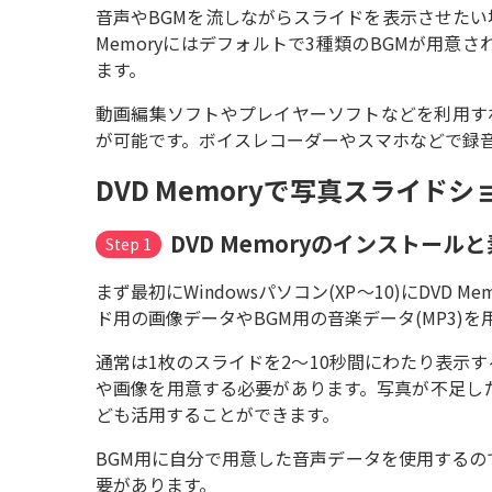
音声やBGMを流しながらスライドを表示させたい
Memoryにはデフォルトで3種類のBGMが用
ます。
動画編集ソフトやプレイヤーソフトなどを利用すれ
が可能です。ボイスレコーダーやスマホなどで録音
DVD Memoryで写真スライド
DVD Memoryのインストール
Step 1
まず最初にWindowsパソコン(XP～10)にDV
ド用の画像データやBGM用の音楽データ(MP3)
通常は1枚のスライドを2～10秒間にわたり表示
や画像を用意する必要があります。写真が不足し
ども活用することができます。
BGM用に自分で用意した音声データを使用する
要があります。