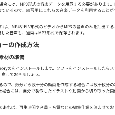
場合には、MP3形式の音楽データを用意する必要があります。D
意されているので、練習用にこれらの音楽データを利用することが
ば、MP4やFLV形式のビデオからMP3の音声のみを抽出する
した音声も、通常はMP3形式で保存されます。
ショーの作成方法
と素材の準備
D Memoryのをインストールします。ソフトをインストールしたら
を用意しておきましょう。
するので、数分から数十分の動画を作成する場合には数十枚分の
た場合には、自分で製作したイラストや動画から切り取った画
のであれば、再生時間や音量・音質などの編集作業を済ませてお