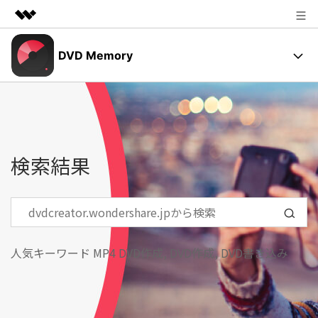
製品
DVD Memory
AIGCサービス
法人・教育・パートナー
✨DVDメニュー
ユーティリティ
概要
企業情報
操作ガイド
ソリューション
プラン＆価格
検索結果
DVD作成の基本とコツ
サポート
DVD焼く方法
サポート
写真スライドショーの作り方
動作環境
人気キーワード
MP4 DVD作成
,
DVD作成
,
DVD書き込み
無料ダウンロード
購入する
光学ディスク
ユーザーの声
サポートセンター
もっと見る