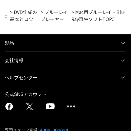
>
DVD作成の
>
ブルーレイ
> Mac用ブルーレイ・Blu-
基本とコツ
プレーヤー
Ray再生ソフトTOP5
製品
会社情報
ヘルプセンター
公式SNSアカウント
専門スタッフ直通:
4000-300624