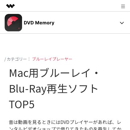
製品
DVD Memory
AIGCサービス
法人・教育・パートナー
✨DVDメニュー
ユーティリティ
概要
企業情報
操作ガイド
ソリューション
/ カテゴリー：
ブルーレイプレーヤー
プラン＆価格
DVD作成の基本とコツ
Mac用ブルーレイ・
サポート
DVD焼く方法
サポート
Blu-Ray再生ソフト
写真スライドショーの作り方
動作環境
TOP5
無料ダウンロード
購入する
光学ディスク
ユーザーの声
昔は動画を見るときにはDVDプレイヤーがあれば、レ
サポートセンター
もっと見る
ンタルビデオショップで借りてきたものを再生してか