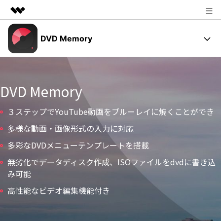
製品
DVD Memory
AIGCサービス
法人・教育・パートナー
DVD メニュー
ユーティリティ
概要
企業情報
操作ガイド
DVD Memory
ソリューション
プラン＆価格
３ステップでYouTube動画をブルーレイに焼くことができ
動作環境
多様な動画・画像形式の入力に対応
サポート
ユーザーの声
多彩なDVDメニューテンプレートを搭載
無劣化でデータディスク作成、ISOファイルをdvdに書き込
サポート
み可能
高性能なビデオ編集機能付き
DVD作成の基本とコツ
DVD焼く方法