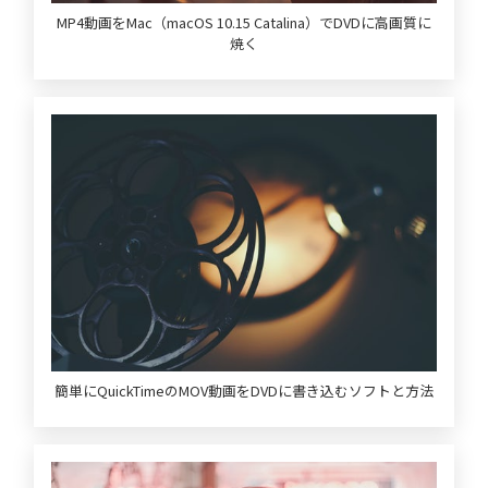
MP4動画をMac（macOS 10.15 Catalina）でDVDに高画質に
焼く
簡単にQuickTimeのMOV動画をDVDに書き込むソフトと方法