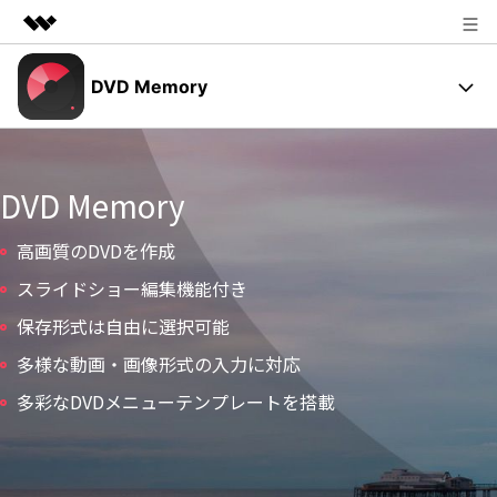
製品
DVD Memory
AIGCサービス
法人・教育・パートナー
DVD メニュー
ユーティリティ
概要
企業情報
操作ガイド
DVD Memory
ソリューション
プラン＆価格
高画質のDVDを作成
動作環境
スライドショー編集機能付き
サポート
ユーザーの声
保存形式は自由に選択可能
多様な動画・画像形式の入力に対応
サポート
多彩なDVDメニューテンプレートを搭載
DVD作成の基本とコツ
DVD焼く方法