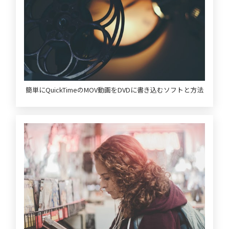
簡単にQuickTimeのMOV動画をDVDに書き込むソフトと方法