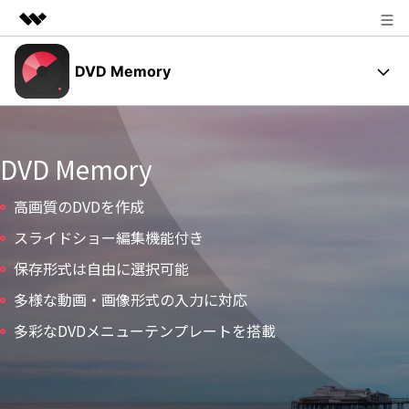
製品
DVD Memory
AIGCサービス
法人・教育・パートナー
DVD メニュー
ユーティリティ
概要
企業情報
操作ガイド
DVD Memory
ソリューション
プラン＆価格
高画質のDVDを作成
動作環境
スライドショー編集機能付き
サポート
ユーザーの声
保存形式は自由に選択可能
多様な動画・画像形式の入力に対応
サポート
多彩なDVDメニューテンプレートを搭載
DVD作成の基本とコツ
DVD焼く方法