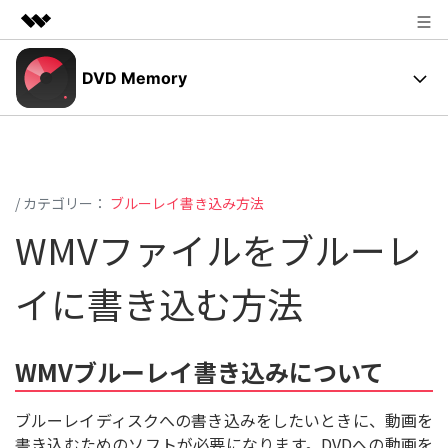
製品
DVD Memory
AIGCサービス
法人・教育・パートナー
✨DVDメニュー
ユーティリティ
概要
企業情報
操作ガイド
ソリューション
/ カテゴリー：
ブルーレイ書き込み方法
プラン＆価格
DVD作成の基本とコツ
WMVファイルをブルーレ
サポート
DVD焼く方法
サポート
イに書き込む方法
写真スライドショーの作り方
動作環境
無料ダウンロード
購入する
WMVブルーレイ書き込みについて
光学ディスク
ユーザーの声
ブルーレイディスクへの書き込みをしたいときに、動画を
サポートセンター
もっと見る
書き込むためのソフトが必要になります。DVDへの動画を