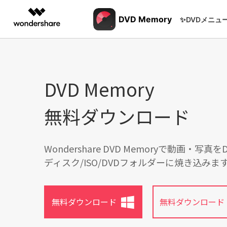
製品
DVD Memory
✨DVDメニュ
AIGCサービス
概要
ソリューシ
動作環境
D
動画編集＆変換
作図＆製図
PDF ソリ
法人向け
く
DVD Memory
Filmora
EdrawMax
PDFelemen
学生・教員向け
動画編集ソフト
ベクタードローソフト
Win
でM
代理店募集
無料ダウンロード
UniConverter
EdrawMind
に
動画変換ソフト
マインドマップソフト
パートナープログ
再
DVD Memory
ラム
DVD作成ソフト
ス
Wondershare DVD Memoryで動画・写真をDV
し
DemoCreator
ディスク/ISO/DVDフォルダーに焼き込みま
画面録画ソフト
DV
テ
SelfyzAI
AI動画・画像編集アプリ
DV
無料ダウンロード
無料ダウンロード
ToMoviee AI
ー
オールインワンAI生成プラットフォーム
るD
す