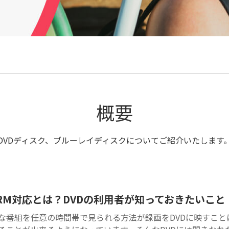
念DVDの作成
いとは
Wondershare製品一覧
4でDVD・
ソフト・作り
ルーレイを
CD-RW
方
生する方法
は？お
オススメの
のCD-R
honeのを
MAC写真スラ
ィスク
Dに焼いて
イドショーソ
レビで再生
CPRM
フト
る方法
は？―D
利用者
概要
ておき
と
DVDディスク、ブルーレイディスクについてご紹介いたします
もっと見る
PRM対応とは？DVDの利用者が知っておきたいこと
な番組を任意の時間帯で見られる方法が録画をDVDに映すこと