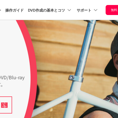
プラン＆価格
法人・教育・パートナー
企業情報
ー
操作ガイド
DVD作成の基本とコツ
サポート
無料
ョン
ユーテ
会社概要
創業者メッセージ
VD焼
ユーザーの声
写真ス
光学デ
ューション
PDF編集
作図＆製図
動画編集＆変換
データ
方法
ライド
ィスク
採用情報
t
PDFelement
EdrawMind
Filmora
Recover
ショー
PDF編集ソフト
データ復
dows 10
DVD焼
お問い合わせ
EdrawMax
の作り
UniConverter
P4をDVD
DVDの
PDFelement Cloud
Repairi
書き込んで
選び方
電子署名とクラウドサービス
動画・写
方
生
してみ
HiPDF
Dr.Fone
Windowsでス
PDF編集オンラインツール
スマート
マホで撮影
音楽を
ライドショー
D/Blu-ray
た動画を
はCD-R
を簡単作成！
Mobile
す。
スマホ間
Dに焼いて
CD-R？
Windows
レビで見る
種類と
FamiSa
10「フォト」
は
子供の安
Dプレイヤ
でスライドシ
で再生でき
DVDに
ョー作成
VDに変換
れる規格
卒園・卒業記
る方法
とNTS