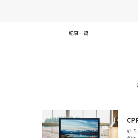
PS
ブ
再
記事一覧
iP
DV
テ
す
C
好き