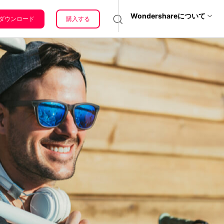
サポート
Wondershareについて
ダウンロード
購入する
ィリティ
会社情報
サポートセンタ
復元・バックアップ
データ復元・転送
法人様向けお問い合わせ窓口
ー
it
Dr.Fone
Wondershareについて
元ソフト
く前に
Recoverit
種類・
サポートセンター
t
を確認
真・ファイル修復ソフト
よう！
フォン管理ソフト
焼くの
OM？
Trans
のデータ転送ソフト
CDの
容量と
fe
全を守るアプリ
用いら
PAL
Cの違