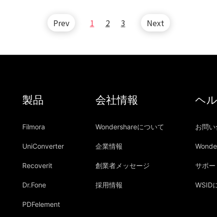
Prev
1
2
3
Next
製品
会社情報
ヘ
Filmora
Wondershareについて
お問い
UniConverter
企業情報
Wond
Recoverit
創業者メッセージ
サポー
Dr.Fone
採用情報
WSI
PDFelement