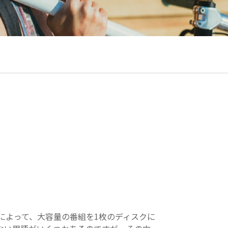
と
すすめ
Wデ
対応と
VDの
が知っ
たいこ
。
によって、大容量の番組を1枚のディスクに